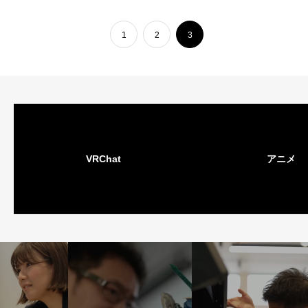
1
2
3
VRChat
アニメ