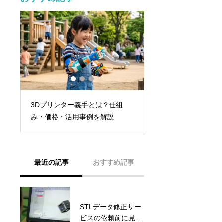
3Dプリンターでク
組
3Dプリントで量産は可能？金型
る方法｜安全性と注
との違いと注意点
説
最近の記事
おすすめ記事
STLデータ修正サー
ラフトとブリムの違
ビスの依頼前に見る
い｜3Dプリンターの