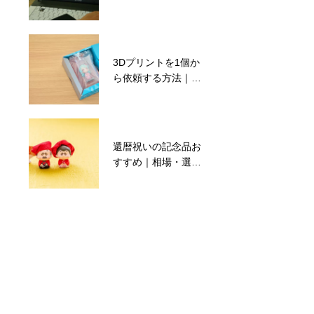
べき5項目
使い分け5選と設定
ポイント
3Dプリントを1個か
3Dプリント後処理入
ら依頼する方法｜費
門｜FDMと光造形の
用と注意点
違い4選
還暦祝いの記念品お
FDM方式とは？造形
すすめ｜相場・選び
の流れ・素材・失敗
方・注意点
しないコツまで初心
者向けに解説