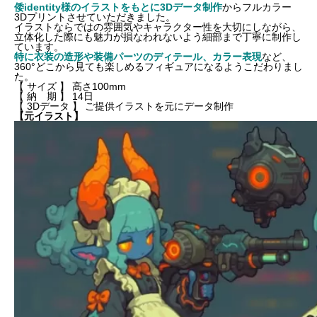
倭identity様のイラストをもとに3Dデータ制作
からフルカラー
3Dプリントさせていただきました。
イラストならではの雰囲気やキャラクター性を大切にしながら、
立体化した際にも魅力が損なわれないよう細部まで丁寧に制作し
ています。
特に衣装の造形や装備パーツのディテール、カラー表現
など、
360°どこから見ても楽しめるフィギュアになるようこだわりまし
た。
【 サイズ 】 高さ100mm
【 納 期 】 14日
【
3D
データ 】 ご提供イラストを元にデータ制作
【元イラスト】