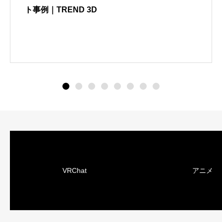
 3D
ト事例｜TREND 3D
にしき堂 ひとく
VRChat
アニメ