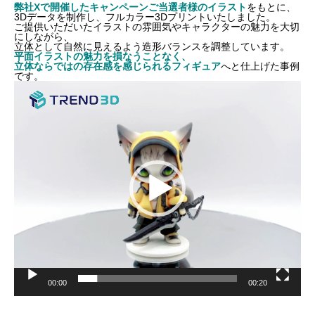
弊社Xで開催したキャンペーンご当選者様のイラスト
をもとに、
3Dデータを制作し、フルカラー3Dプリントいたしました。
ご提供いただいたイラストの雰囲気やキャラクターの魅力を大切
にしながら、
立体として自然に見えるよう造形バランスを調整しています。
平面イラストの魅力を損なうことなく、
立体ならではの存在感を感じられるフィギュア
へと仕上げた事例
です。
動
画
プ
レ
ー
ヤ
ー
00:00
00:20