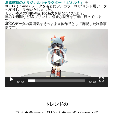
夏森轄様のオリジナルキャラクター 「ガオルナ」
を
3DCG（.blend）データをもとにフルカラー3Dプリント用データ
へ変換し、制作いたしました。
モデル本来の印象や造形の魅力を損なわないよう、
厚みや隙間など3Dプリントに必要な調整を丁寧に行っていま
す。
3DCGデータの雰囲気をそのまま立体作品として再現した制作事
例です。
動
画
プ
レ
ー
ヤ
ー
00:00
00:20
トレンドの