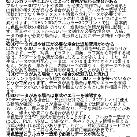
②フルカラーや仕上がりによって費用が変わる場合がある
フルカラー3Dプリントや後加工が必要な制作では、単色造形と
②3Dデータがない場合は写真・図面・イラストから
は費用の考え方が異なる場合があります。フルカラー造形では、
形状だけでなく色やテクスチャ情報を含むデータが必要です。
相談する
一方で、フルカラー3Dプリントの料金体系はサービスによって
異なります。TREND 3Dのフルカラー3Dプリントでは、基本的
に色数や形状の複雑さではなく、造形物の体積が費用に影響しま
③見積もりから納品までの基本的な流れ
す。写真やイラストから3Dデータ制作が必要な場合や、入稿デ
ータの修正が必要な場合は、造形費とは別にデータ制作・修正費
が発生します。
【1個から依頼する前に確認したい注意点】
③3Dデータ作成や修正が必要な場合は追加費用がかかる
出力できる3Dデータがある場合は、造形費を中心に見積もりが
進みます。一方、写真、イラスト、図面、ラフ案から制作する場
①小さすぎるパーツや薄い形状は破損しやすい
合は、3Dデータ作成費が必要になることがあります。また、AI
生成データや無料配布データは、そのまま出力できるとは限りま
②画面上の色や質感と実物は完全に一致しない場合
せん。穴あき、厚み不足、内部パーツの重なり、色データの不備
などがある場合は、修正費用が発生することがあります。
がある
【3Dデータがある場合・ない場合の依頼方法と流れ】
3Dプリントを1個から依頼する流れは、
3Dデータを持っているか
どうかで変わります
。データがある場合は形式やエラーを確認
③著作権や二次創作、商用利用の確認が必要
し、データがない場合は写真や図面などをもとに制作相談を行い
ます。
①3Dデータがある場合は形式やエラーを確認する
【失敗しない3Dプリントサービスの選び方】
3Dデータがある場合は、見た目だけでなく、3Dプリントに使え
る状態か確認することが重要です。画面上では問題なく見えて
【まとめ：3Dプリントは1個からでも目的に合わせて
も、穴あき、厚み不足、面の重なり、不要な内部パーツなどがあ
ると、修正が必要になる場合があります。
依頼できる】
単色造形ではSTL形式が使われることが多く、フルカラー造形で
はOBJ、PLY、VRML、3MFなど、色やテクスチャ情報を扱える
形式が使われる場合があります。ただし、対応形式はサービスや
【FAQ】
造形方式によって異なるため、入稿前に確認が必要です。
単色造形とフルカラー造形で必要なデータが異なる