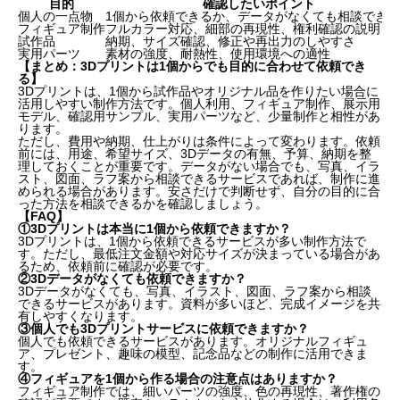
目的
確認したいポイント
個人の一点物
1個から依頼できるか、データがなくても相談でき
フィギュア制作
フルカラー対応、細部の再現性、権利確認の説明
試作品
納期、サイズ確認、修正や再出力のしやすさ
実用パーツ
素材の強度、耐熱性、使用環境への適性
【まとめ：3Dプリントは1個からでも目的に合わせて依頼でき
る】
3Dプリントは、1個から試作品やオリジナル品を作りたい場合に
活用しやすい制作方法です。個人利用、フィギュア制作、展示用
モデル、確認用サンプル、実用パーツなど、少量制作と相性があ
ります。
ただし、費用や納期、仕上がりは条件によって変わります。依頼
前には、用途、希望サイズ、3Dデータの有無、予算、納期を整
理しておくことが重要です。データがない場合でも、写真、イラ
スト、図面、ラフ案から相談できるサービスであれば、制作に進
められる場合があります。安さだけで判断せず、自分の目的に合
った方法を相談できるかを確認しましょう。
【FAQ】
①3Dプリントは本当に1個から依頼できますか？
3Dプリントは、1個から依頼できるサービスが多い制作方法で
す。ただし、最低注文金額や対応サイズが決まっている場合があ
るため、依頼前に確認が必要です。
②3Dデータがなくても依頼できますか？
3Dデータがなくても、写真、イラスト、図面、ラフ案から相談
できるサービスがあります。資料が多いほど、完成イメージを共
有しやすくなります。
③個人でも3Dプリントサービスに依頼できますか？
個人でも依頼できるサービスがあります。オリジナルフィギュ
ア、プレゼント、趣味の模型、記念品などの制作に活用できま
す。
④フィギュアを1個から作る場合の注意点はありますか？
フィギュア制作では、細いパーツの強度、色の再現性、著作権の