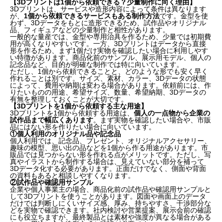
【3Dプリントは1個から依頼できる？少量制作に向く理由】
3Dプリントは、サービスや造形内容によって条件は異なります
が、
1個から依頼できるサービスもある制作方法
です。金型を使
わず、3Dデータをもとに造形できるため、試作品やオリジナル
品、フィギュアなどの少量制作と相性があります。
一般的な量産では、金型や専用治具を作るため、少量では初期費
用が高くなりやすいです。一方、3Dプリントはデータから直接
形を作るため、まず1個だけ実物を確認したい場合に利用しやす
い特徴があります。商品化前のサンプル、展示用モデル、個人の
記念品など、目的が明確な制作では特に向いています。
ただし、1個から依頼できることと、どのような形でも安く早く
作れることは別です。サイズ、素材、カラー、3Dデータの状態
によって、費用や納期は変わる場合があります。依頼前には、作
りたいものの用途、希望サイズ、数量、希望納期、3Dデータの
有無を整理しておくことが大切です。
【3Dプリントを1個から依頼する主な用途】
3Dプリントを1個から依頼する用途は、
個人の一点物から企業の
試作品まで幅広くあります
。まず実物を確認したい場合や、市販
品にはない形を作りたい場合に向いています。
①個人利用のオリジナル品や記念品
個人利用では、記念品、プレゼント、オリジナルアクセサリー、
趣味の模型、思い出の品などを1個から作る用途があります。市
販品では見つからない形を作れる点がメリットです。ただし、写
真やイラストから制作する場合は、見えていない部分を補って
目次
3Dデータ化する必要があります。正面だけでなく、側面や背面
の資料もあると相談しやすくなります。
②試作品や確認用サンプル
企業や個人事業主の場合、商品化前の試作品や確認用サンプルと
【3Dプリントは1個から依頼できる？少量制作に向く
して3Dプリントを使うことがあります。図面や画面上のデータ
だけでは判断しにくいサイズ感、厚み、持ちやすさ、干渉部分な
理由】
どを実物で確認できます。社内検討や営業提案、展示会前の確認
にも役立ちますが、最終製品とは素材や強度が異なる場合がある