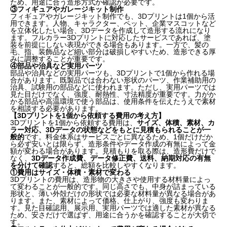
ため、用途に合う造形方式か確認が必要です。
【3Dプリントを1個から依頼する主な用途】
③フィギュアやガレージキット制作
フィギュアやガレージキット制作でも、3Dプリントは1個から活
①個人利用のオリジナル品や記念品
用できます。人物、キャラクター、ペット、企業マスコットなど
を立体化したい場合、3Dデータを作成して造形する流れになり
ます。フルカラー3Dプリントに対応したサービスであれば、塗
②試作品や確認用サンプル
装を前提にしない表現ができる場合もあります。一方で、髪の
毛、指、装飾品など細い部分は破損しやすいため、造形できる厚
みに調整することが重要です。
③フィギュアやガレージキット制作
④部品や治具など実用パーツ
部品や治具などの実用パーツも、3Dプリントで1個から作れる場
④部品や治具など実用パーツ
合があります。既製品では合わない形状のパーツ、作業補助用の
治具、試験用の部品などに使われます。ただし、実用パーツでは
見た目だけでなく、強度、耐熱性、寸法精度が重要です。力がか
【3Dプリントを1個から依頼する費用の考え方】
かる部品や高温環境で使う部品は、使用条件を伝えたうえで素材
を相談する必要があります。
【3Dプリントを1個から依頼する費用の考え方】
①費用はサイズ・体積・素材で変わる
3Dプリントを1個から依頼する費用は、
サイズ、体積、素材、カ
ラー対応、3Dデータの状態などをもとに見積もられることが一
般的
です。料金体系はサービスごとに異なるため、1個だけだか
②フルカラーや仕上がりによって費用が変わる場合
ら必ず安いとは限らず、造形条件やデータ作成の有無によって金
額が変わる場合があります。見積もりを取る際は、造形費だけで
がある
なく、
3Dデータ作成費、データ修正費、送料、納期対応の有無
を分けて確認
すると、総額を比較しやすくなります。
③3Dデータ作成や修正が必要な場合は追加費用がか
①費用はサイズ・体積・素材で変わる
3Dプリントの費用は、造形物の大きさや使用する材料量によっ
かる
て変わることが一般的です。同じ高さでも、中身が詰まっている
形状と、薄い外殻だけの形状では必要な材料量が異なる場合があ
ります。また、素材によって価格、仕上がり、強度も変わりま
【3Dデータがある場合・ない場合の依頼方法と流れ】
す。見た目確認用、展示用、実用パーツでは適した素材が異なる
ため、安さだけで選ばず、用途に合うかを確認することが大切で
す。
①3Dデータがある場合は形式やエラーを確認する