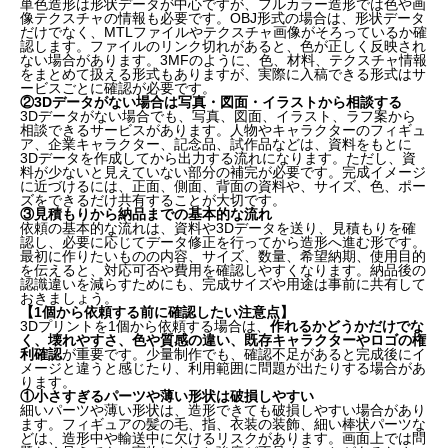
単色造形は形状データが中心ですが、フルカラー造形では色や画
①3Dプリントは本当に1個から依頼できますか？
像テクスチャの情報も必要です。OBJ形式の場合は、形状データ
だけでなく、MTLファイルやテクスチャ画像がそろっているか確
認します。ファイルのリンク切れがあると、色が正しく反映され
②3Dデータがなくても依頼できますか？
ない場合があります。3MFのように、色、材料、テクスチャ情報
をまとめて扱える形式もありますが、実際に入稿できる形式はサ
③個人でも3Dプリントサービスに依頼できますか？
ービスごとに確認が必要です。
②3Dデータがない場合は写真・図面・イラストから相談する
3Dデータがない場合でも、写真、図面、イラスト、ラフ案から
④フィギュアを1個から作る場合の注意点はありま
相談できるサービスがあります。人物やキャラクターのフィギュ
ア、企業キャラクター、記念品、試作品などは、資料をもとに
すか？
3Dデータを作成してから出力する流れになります。ただし、資
料が少ないと見えていない部分の補完が必要です。完成イメージ
に近づけるには、正面、側面、背面の資料や、サイズ、色、ポー
ズをできるだけ共有することが大切です。
③見積もりから納品までの基本的な流れ
依頼の基本的な流れは、資料や3Dデータを送り、見積もりを確
認し、必要に応じてデータ修正を行ってから造形へ進む形です。
最初に作りたいものの内容、サイズ、数量、希望納期、使用目的
を伝えると、対応可否や費用を確認しやすくなります。納品後の
認識違いを減らすためにも、完成サイズや用途は事前に共有して
おきましょう。
【1個から依頼する前に確認したい注意点】
3Dプリントを1個から依頼する場合は、
作れるかどうかだけでな
く、壊れやすさ、色や質感の違い、既存キャラクターやロゴの権
利確認
が重要です。少量制作でも、確認不足があると完成後にイ
メージと違うと感じたり、利用範囲に問題が出たりする場合があ
ります。
①小さすぎるパーツや薄い形状は破損しやすい
細いパーツや薄い形状は、造形できても破損しやすい場合があり
ます。フィギュアの髪の毛、指、衣装の装飾、細い棒状パーツな
どは、造形中や輸送中に欠けるリスクがあります。画面上では問