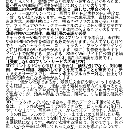
題なく見えても、実物にすると強度が不足することがあるため、
最小厚みや細部の再現性を確認しておくことが大切です。
②画面上の色や質感と実物は完全に一致しない場合がある
フルカラー3Dプリントでは、画面で見た色と実物の色が完全に
一致しない場合があります。モニターの表示環境、素材の質感、
造形方式、表面状態によって、明るさやツヤの印象が変わりま
す。フィギュアやキャラクターモデルのように色が重要な制作で
は、完成イメージをできるだけ具体的に伝えることが大切です。
③著作権や二次創作、商用利用の確認が必要
キャラクターや既存デザインを3Dプリントする場合は、著作権
や商用利用の条件を確認する必要があります。個人で楽しむ目的
でも、元のキャラクター、ロゴ、イラスト、ブランドデザインな
どには権利者がいる場合があります。特に、制作物を販売する、
イベントで配布する、展示する、SNSやWebサイトに公開する場
合は、権利者のガイドラインや利用許可の確認が必要です。
【失敗しない3Dプリントサービスの選び方】
3Dプリントを1個から依頼する場合は、
価格だけでなく、対応範
囲、データ確認、相談のしやすさを見て選ぶことが重要
です。安
く見えるサービスでも、データ修正やフルカラー対応、仕上がり
確認が別料金になる場合があります。
まず、1個から依頼できるか、最低注文金額や最小ロットがある
かを確認します。次に、用途に合う素材や造形方式を選べるかを
見ます。フィギュアや展示用モデルでは見た目やフルカラー対応
が重要ですが、治具や部品では強度、耐熱性、寸法精度の確認が
必要です。
3Dデータを持っていない場合や、手元のデータに不備がある場
合は、データ作成や修正まで対応できるサービスを選ぶと依頼し
やすくなります。写真やイラストからの3Dデータ制作、入稿デ
ータの修正、フルカラー3Dプリントまでまとめて相談したい場
合は、TREND 3Dのような制作から出力まで対応できるサービス
も選択肢になります。初めて依頼する場合は、何ができて、何が
難しいかを事前に説明してもらえるサービスを選ぶと安心です。