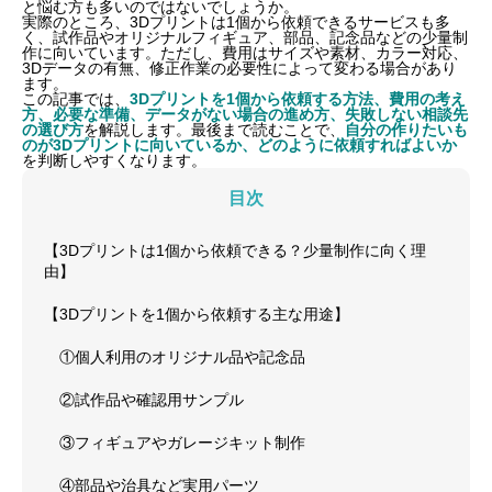
と悩む方も多いのではないでしょうか。
実際のところ、3Dプリントは1個から依頼できるサービスも多
く、試作品やオリジナルフィギュア、部品、記念品などの少量制
作に向いています。ただし、費用はサイズや素材、カラー対応、
3Dデータの有無、修正作業の必要性によって変わる場合があり
ます。
この記事では、
3Dプリントを1個から依頼する方法、費用の考え
方、必要な準備、データがない場合の進め方、失敗しない相談先
の選び方
を解説します。最後まで読むことで、
自分の作りたいも
のが3Dプリントに向いているか、どのように依頼すればよいか
を判断しやすくなります。
目次
【3Dプリントは1個から依頼できる？少量制作に向く理
由】
【3Dプリントを1個から依頼する主な用途】
①個人利用のオリジナル品や記念品
②試作品や確認用サンプル
③フィギュアやガレージキット制作
④部品や治具など実用パーツ